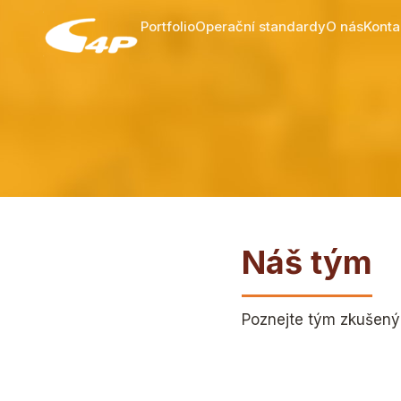
Portfolio
Operační standardy
O nás
Konta
Náš tým
Poznejte tým zkušených