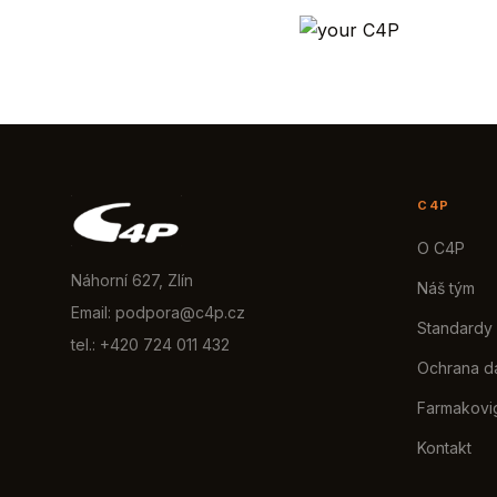
C4P
O C4P
Náhorní 627, Zlín
Náš tým
Email: podpora@c4p.cz
Standardy
tel.: +420 724 011 432
Ochrana d
Farmakovi
Kontakt