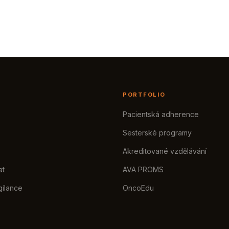
PORTFOLIO
Pacientská adherence
Sesterské programy
Akreditované vzdělávání
at
AVA PROMS
gilance
OncoEdu