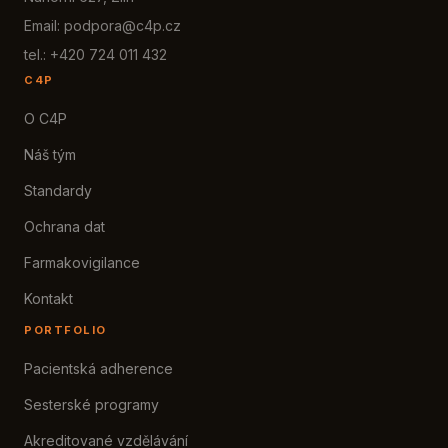
Email: podpora@c4p.cz
tel.: +420 724 011 432
C4P
O C4P
Náš tým
Standardy
Ochrana dat
Farmakovigilance
Kontakt
PORTFOLIO
Pacientská adherence
Sesterské programy
Akreditované vzdělávání